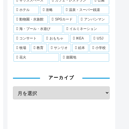
キッズスペース
カフェ・レストラン
公園
ホテル
攻略
温泉・スーパー銭湯
動物園・水族館
SPGカード
アンパンマン
海・プール・水遊び
イルミネーション
コンサート
おもちゃ
IKEA
USJ
牧場
教育
サンリオ
絵本
小学校
花火
遊園地
アーカイブ