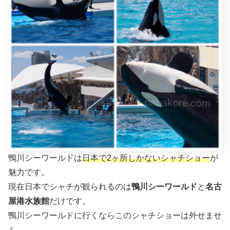
鴨川シーワールドは
日本で2ヶ所しかないシャチショー
が
魅力です。
現在日本でシャチが観られるのは
鴨川シーワールド
と
名古
屋港水族館
だけです。
鴨川シーワールドに行くならこのシャチショーは外せませ
ん。