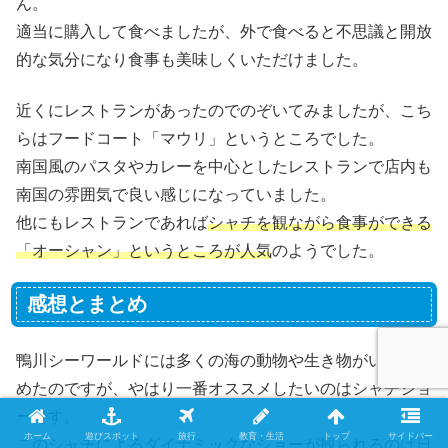
ん。
適当に購入して食べましたが、外で食べると不思議と開放
的な気分になり食事も美味しくいただけました。
近くにレストランがあったのでのぞいてみましたが、こち
らはフードコート「マウリ」というところでした。
南国風のパスタやカレーを中心としたレストランで店内も
南国の雰囲気で良い感じになっていました。
他にもレストランであれば
シャチを観ながら食事ができる
「オーシャン」というところが人気
のようでした。
感想とまとめ
鴨川シーワールドには多くの海の動物や生き物がいて楽し
めたのですが、やはり一番オススメしたいのはシャチショ
ーです。
ホーム
遊びスポット
旅行
教育・生活
トップ
サイドバー
このシャチによるダイナミックなショーが観られるのは日