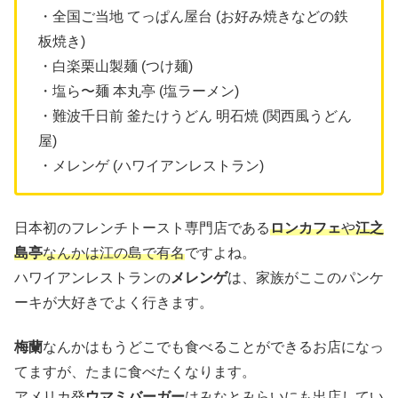
・全国ご当地 てっぱん屋台 (お好み焼きなどの鉄
板焼き)
・白楽栗山製麺 (つけ麺)
・塩ら〜麺 本丸亭 (塩ラーメン)
・難波千日前 釜たけうどん 明石焼 (関西風うどん
屋)
・メレンゲ (ハワイアンレストラン)
日本初のフレンチトースト専門店である
ロンカフェ
や
江之
島亭
なんかは江の島で有名
ですよね。
ハワイアンレストランの
メレンゲ
は、家族がここのパンケ
ーキが大好きでよく行きます。
梅蘭
なんかはもうどこでも食べることができるお店になっ
てますが、たまに食べたくなります。
アメリカ発
ウマミバーガー
はみなとみらいにも出店してい