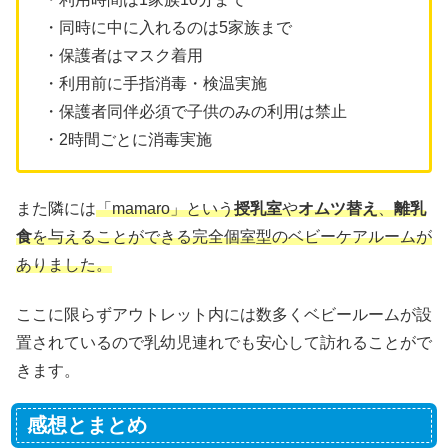
・同時に中に入れるのは5家族まで
・保護者はマスク着用
・利用前に手指消毒・検温実施
・保護者同伴必須で子供のみの利用は禁止
・2時間ごとに消毒実施
また隣には
「mamaro」という
授乳室
や
オムツ替え
、
離乳
食
を与えることができる完全個室型のベビーケアルームが
ありました。
ここに限らずアウトレット内には数多くベビールームが設
置されているので乳幼児連れでも安心して訪れることがで
きます。
感想とまとめ