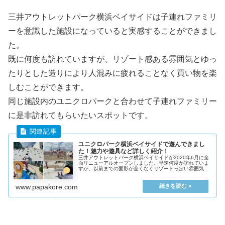
三井アウトレットパーク横浜ベイサイドは子連れファミリ
ーを意識した施設になっていると実感することができまし
た。
既に何度も訪れていますが、リゾート感ある雰囲気とゆっ
たりとした造りにより人混みに疲れることなく買い物を楽
しむことができます。
同じ施設内のユニクロパークと合わせて子連れファミリー
に是非訪れてもらいたいスポットです。
ユニクロパーク横浜ベイサイドで遊んできまし
た！魅力や遊具など詳しく紹介！
三井アウトレットパーク横浜ベイサイドが2020年6月に全
面リニューアルオープンしました。早速何度か訪れていま
すが、以前までの面影が全くなくリゾートっぽい雰囲気に
生まれ変わりました。そしてなにより子連れに嬉しいのが
ユニクロパークのオープンです
www.papakore.com