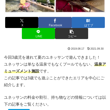
X
Facebook
はてブ
LINE
コピー
2019.08.17
2021.09.30
今回3歳児を連れて夏のユネッサンで遊んできました！
ユネッサンは単なる温泉でもなくプールでもない、
温泉ア
ミューズメント施設
です。
この記事では3歳でも遊ぶことができたエリアを中心にご
紹介します。
ユネッサンの料金や割引、持ち物などの情報については以
下の記事をご覧ください。