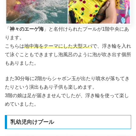
「
神々のエーゲ海
」と名付けられたプールが1階中央にあ
ります。
こちらは
地中海をテーマにした大型スパ
で、浮き輪を入れ
て泳ぐこともできますし泡風呂のように泡が吹き出す個所
もありました。
また30分毎に2階からシャボン玉が出たり噴水が落ちてき
たりという演出もあり子供も楽しめます。
3階の娘は足が届きませんでしたが、浮き輪を使って楽し
めていました。
乳幼児向けプール