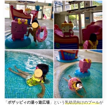
「
ボザッピィの湯ゥ遊広場
」という
乳幼児向けのプール
が