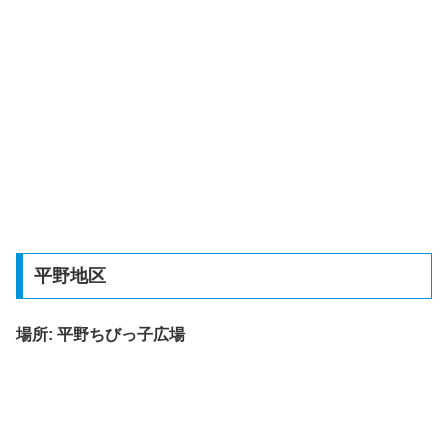
平野地区
場所:
平野ちびっ子広場