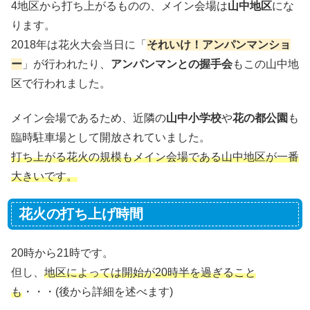
4地区から打ち上がるものの、メイン会場は
山中地区
にな
ります。
2018年は花火大会当日に「
それいけ！アンパンマンショ
ー
」が行われたり、
アンパンマンとの握手会
もこの山中地
区で行われました。
メイン会場であるため、近隣の
山中小学校
や
花の都公園
も
臨時駐車場として開放されていました。
打ち上がる花火の規模もメイン会場である山中地区が一番
大きいです。
花火の打ち上げ時間
20時から21時です。
但し、
地区によっては開始が20時半を過ぎること
も
・・・(後から詳細を述べます)