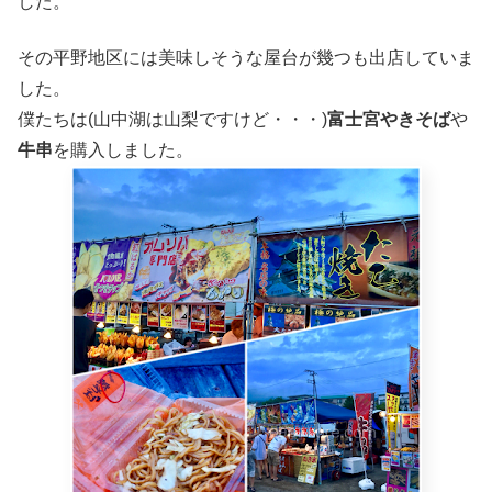
した。
その平野地区には美味しそうな屋台が幾つも出店していま
した。
僕たちは(山中湖は山梨ですけど・・・)
富士宮やきそば
や
牛串
を購入しました。