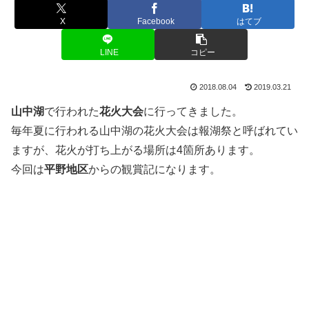
X
Facebook
はてブ
LINE
コピー
2018.08.04
2019.03.21
山中湖
で行われた
花火大会
に行ってきました。
毎年夏に行われる山中湖の花火大会は報湖祭と呼ばれてい
ますが、花火が打ち上がる場所は4箇所あります。
今回は
平野地区
からの観賞記になります。