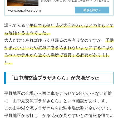
だと思っていたので、7月31日にチェックインすると翌日
の朝食はつくのだろうか、とか、ラウンジは使えるのだろ
うか、とか考えていました
www.papakore.com
調べてみると
平日でも例年花火大会終わりはどの道もとて
も混雑するようでした。
大人だけであればゆっくり帰るのも有りなのですが、
子供
がまだ小さいため混雑に巻き込まれないようにするにはな
るべくホテルから近くの場所で観賞する必要がありまし
た。
「山中湖交流プラザきらら」が穴場だった
平野地区の会場から西に車を走らせて5分かからない距離
に「山中湖交流プラザきらら」という施設があります。
この山中湖交流プラザきららの駐車場は割と空いていて、
平野地区から打ち上がる花火が見やすいとの情報を得てい