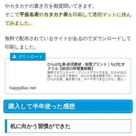
やカタカナの書き方を都度聞いてきます。
そこで
平仮名表
や
カタカナ表
を印刷して透明マットに挟ん
でみました。
無料で配布されているサイトがあるのでダウンロードして
印刷しました。
ひらがな表-幼児教材・知育プリント｜ちびむす
ドリル【幼児の学習素材館】
無料でダウンロード・プリントアウトできる、ひらがなの
あいうえお五十音表や、ひらがな書き順表です。かわいい
ひらがな表、書き順つき、ローマ字つきなどから、選んで
ご利用ください。
happylilac.net
購入して半年使った感想
机に向かう習慣ができた