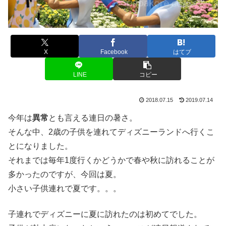
X
Facebook
はてブ
LINE
コピー
2018.07.15
2019.07.14
今年は
異常
とも言える連日の暑さ。
そんな中、2歳の子供を連れてディズニーランドへ行くこ
とになりました。
それまでは毎年1度行くかどうかで春や秋に訪れることが
多かったのですが、今回は夏。
小さい子供連れで夏です。。。
子連れでディズニーに夏に訪れたのは初めてでした。